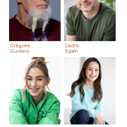
Grégoire
Cedric
Dunlevy
Egain